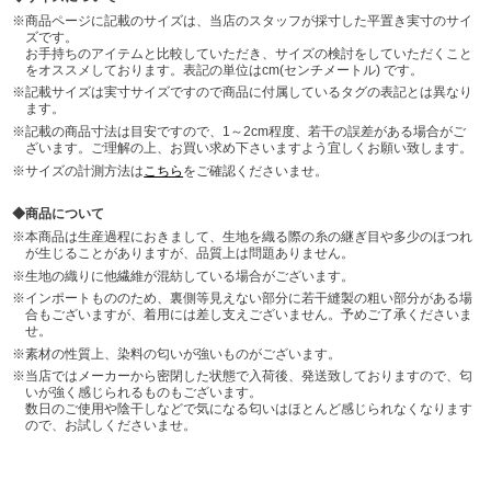
商品ページに記載のサイズは、当店のスタッフが採寸した平置き実寸のサイ
ズです。
お手持ちのアイテムと比較していただき、サイズの検討をしていただくこと
をオススメしております。表記の単位はcm(センチメートル) です。
記載サイズは実寸サイズですので商品に付属しているタグの表記とは異なり
ます。
記載の商品寸法は目安ですので、1～2cm程度、若干の誤差がある場合がご
ざいます。ご理解の上、お買い求め下さいますよう宜しくお願い致します。
サイズの計測方法は
こちら
をご確認くださいませ。
商品について
本商品は生産過程におきまして、生地を織る際の糸の継ぎ目や多少のほつれ
が生じることがありますが、品質上は問題ありません。
生地の織りに他繊維が混紡している場合がございます。
インポートもののため、裏側等見えない部分に若干縫製の粗い部分がある場
合もございますが、着用には差し支えございません。予めご了承くださいま
せ。
素材の性質上、染料の匂いが強いものがございます。
当店ではメーカーから密閉した状態で入荷後、発送致しておりますので、匂
いが強く感じられるものもございます。
数日のご使用や陰干しなどで気になる匂いはほとんど感じられなくなります
ので、お試しくださいませ。