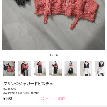
1
/
14
フリンジジャガードビスチェ
d9z188002
2025年9月下旬販売価格
¥
5,060
¥
990
10
ポイント獲得