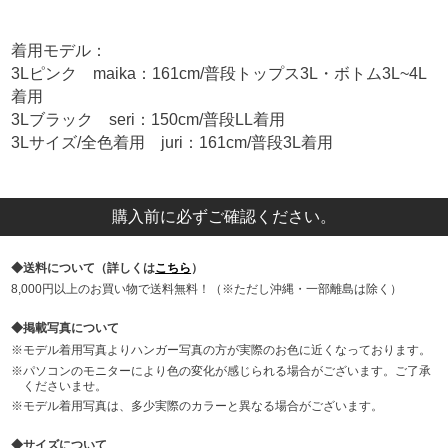
着用モデル：
3Lピンク maika：161cm/普段トップス3L・ボトム3L~4L
着用
3Lブラック seri：150cm/普段LL着用
3Lサイズ/全色着用 juri：161cm/普段3L着用
購入前に必ずご確認ください。
送料について（詳しくは
こちら
）
8,000円以上のお買い物で送料無料！（※ただし沖縄・一部離島は除く）
掲載写真について
モデル着用写真よりハンガー写真の方が実際のお色に近くなっております。
パソコンのモニターにより色の変化が感じられる場合がございます。ご了承
くださいませ。
モデル着用写真は、多少実際のカラーと異なる場合がございます。
サイズについて