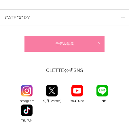
CATEGORY
モデル募集
CLETTE公式SNS
YouTube
Instagram
X(旧Twitter)
LINE
Tik Tok