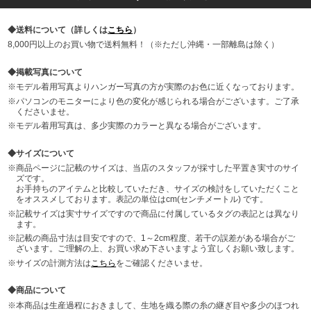
送料について（詳しくは
こちら
）
8,000円以上のお買い物で送料無料！（※ただし沖縄・一部離島は除く）
掲載写真について
モデル着用写真よりハンガー写真の方が実際のお色に近くなっております。
パソコンのモニターにより色の変化が感じられる場合がございます。ご了承
くださいませ。
モデル着用写真は、多少実際のカラーと異なる場合がございます。
サイズについて
商品ページに記載のサイズは、当店のスタッフが採寸した平置き実寸のサイ
ズです。
お手持ちのアイテムと比較していただき、サイズの検討をしていただくこと
をオススメしております。表記の単位はcm(センチメートル) です。
記載サイズは実寸サイズですので商品に付属しているタグの表記とは異なり
ます。
記載の商品寸法は目安ですので、1～2cm程度、若干の誤差がある場合がご
ざいます。ご理解の上、お買い求め下さいますよう宜しくお願い致します。
サイズの計測方法は
こちら
をご確認くださいませ。
商品について
本商品は生産過程におきまして、生地を織る際の糸の継ぎ目や多少のほつれ