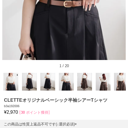
1
/
20
CLETTEオリジナルベーシック半袖シアーTシャツ
b3a192006
¥
2,970
30
ポイント獲得
この商品は性質上返品不可です(↓選択必須)