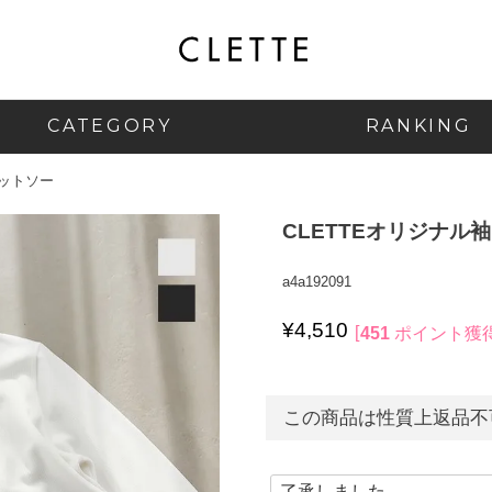
CATEGORY
RANKING
カットソー
CLETTEオリジナル
a4a192091
¥
4,510
451
ポイント獲
この商品は性質上返品不可