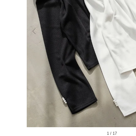
1
/
17