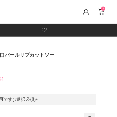
0
袖口パールリブカットソー
得
です(↓選択必須)
(
必