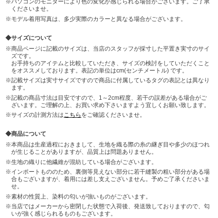
パソコンのモニターにより色の変化が感じられる場合がございます。ご了承
くださいませ。
モデル着用写真は、多少実際のカラーと異なる場合がございます。
サイズについて
商品ページに記載のサイズは、当店のスタッフが採寸した平置き実寸のサイ
ズです。
お手持ちのアイテムと比較していただき、サイズの検討をしていただくこと
をオススメしております。表記の単位はcm(センチメートル) です。
記載サイズは実寸サイズですので商品に付属しているタグの表記とは異なり
ます。
記載の商品寸法は目安ですので、1～2cm程度、若干の誤差がある場合がご
ざいます。ご理解の上、お買い求め下さいますよう宜しくお願い致します。
サイズの計測方法は
こちら
をご確認くださいませ。
商品について
本商品は生産過程におきまして、生地を織る際の糸の継ぎ目や多少のほつれ
が生じることがありますが、品質上は問題ありません。
生地の織りに他繊維が混紡している場合がございます。
インポートもののため、裏側等見えない部分に若干縫製の粗い部分がある場
合もございますが、着用には差し支えございません。予めご了承くださいま
せ。
素材の性質上、染料の匂いが強いものがございます。
当店ではメーカーから密閉した状態で入荷後、発送致しておりますので、匂
いが強く感じられるものもございます。