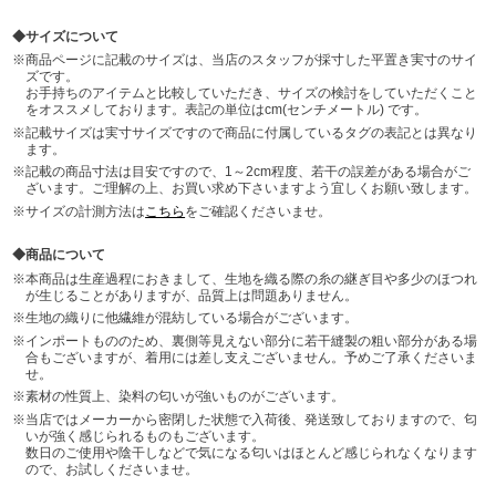
サイズについて
商品ページに記載のサイズは、当店のスタッフが採寸した平置き実寸のサイ
ズです。
お手持ちのアイテムと比較していただき、サイズの検討をしていただくこと
をオススメしております。表記の単位はcm(センチメートル) です。
記載サイズは実寸サイズですので商品に付属しているタグの表記とは異なり
ます。
記載の商品寸法は目安ですので、1～2cm程度、若干の誤差がある場合がご
ざいます。ご理解の上、お買い求め下さいますよう宜しくお願い致します。
サイズの計測方法は
こちら
をご確認くださいませ。
商品について
本商品は生産過程におきまして、生地を織る際の糸の継ぎ目や多少のほつれ
が生じることがありますが、品質上は問題ありません。
生地の織りに他繊維が混紡している場合がございます。
インポートもののため、裏側等見えない部分に若干縫製の粗い部分がある場
合もございますが、着用には差し支えございません。予めご了承くださいま
せ。
素材の性質上、染料の匂いが強いものがございます。
当店ではメーカーから密閉した状態で入荷後、発送致しておりますので、匂
いが強く感じられるものもございます。
数日のご使用や陰干しなどで気になる匂いはほとんど感じられなくなります
ので、お試しくださいませ。