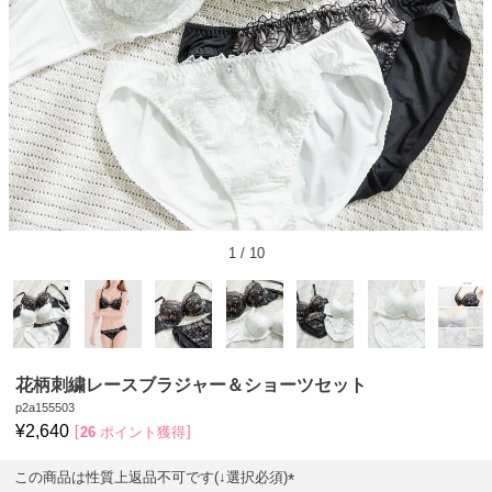
1
/
10
花柄刺繍レースブラジャー＆ショーツセット
p2a155503
¥
2,640
26
ポイント獲得
この商品は性質上返品不可です(↓選択必須)