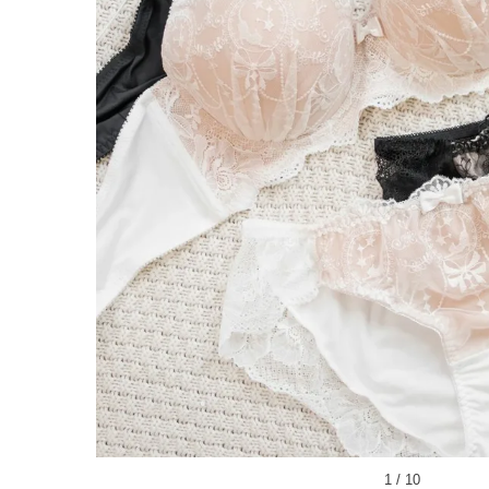
1
/
10