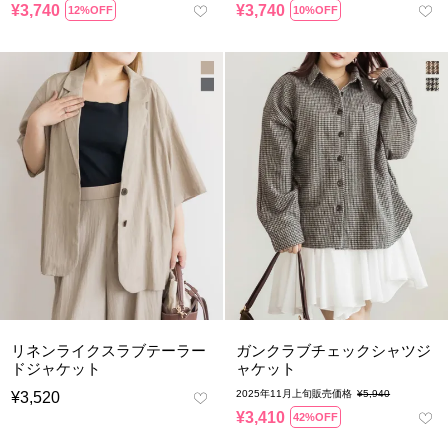
¥
3,740
¥
3,740
12%OFF
10%OFF
リネンライクスラブテーラー
ガンクラブチェックシャツジ
ドジャケット
ャケット
2025年11月上旬販売価格
¥
5,940
¥
3,520
¥
3,410
42%OFF