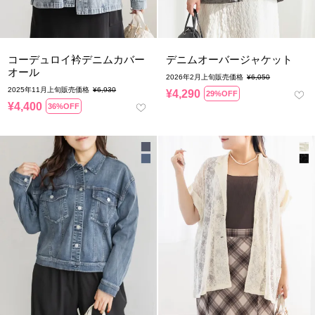
コーデュロイ衿デニムカバー
デニムオーバージャケット
オール
2026年2月上旬販売価格
¥
6,050
2025年11月上旬販売価格
¥
6,930
¥
4,290
29%OFF
¥
4,400
36%OFF