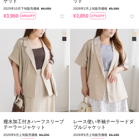
ケット
ット
2025年10月下旬販売価格
¥
6,050
2026年2月上旬販売価格
¥
5,280
¥
3,960
¥
3,850
34%OFF
27%OFF
撥水加工付きハーフスリーブ
レース使い半袖テーラードダ
テーラージャケット
ブルジャケット
2026年6月上旬販売価格
¥
4,290
2026年6月上旬販売価格
¥
4,180