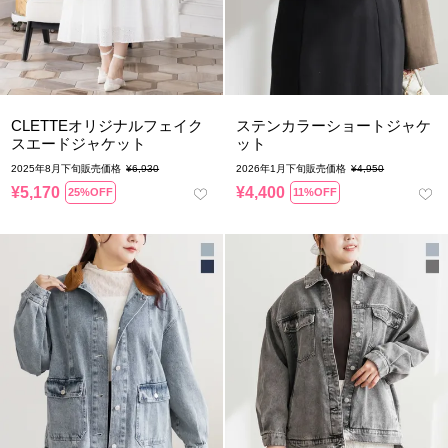
CLETTEオリジナルフェイク
ステンカラーショートジャケ
スエードジャケット
ット
2025年8月下旬販売価格
¥
6,930
2026年1月下旬販売価格
¥
4,950
¥
5,170
¥
4,400
25%OFF
11%OFF