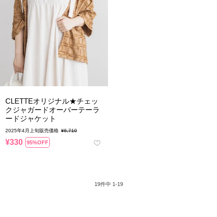
CLETTEオリジナル★チェッ
クジャガードオーバーテーラ
ードジャケット
2025年4月上旬販売価格
¥
6,710
¥
330
95%OFF
19
件中
1
-
19