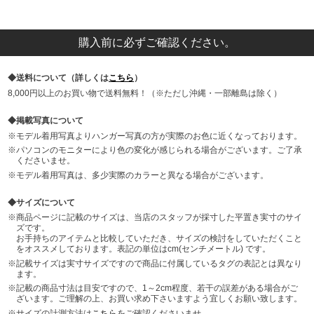
購入前に必ずご確認ください。
送料について（詳しくは
こちら
）
8,000円以上のお買い物で送料無料！（※ただし沖縄・一部離島は除く）
掲載写真について
モデル着用写真よりハンガー写真の方が実際のお色に近くなっております。
パソコンのモニターにより色の変化が感じられる場合がございます。ご了承
くださいませ。
モデル着用写真は、多少実際のカラーと異なる場合がございます。
サイズについて
商品ページに記載のサイズは、当店のスタッフが採寸した平置き実寸のサイ
ズです。
お手持ちのアイテムと比較していただき、サイズの検討をしていただくこと
をオススメしております。表記の単位はcm(センチメートル) です。
記載サイズは実寸サイズですので商品に付属しているタグの表記とは異なり
ます。
記載の商品寸法は目安ですので、1～2cm程度、若干の誤差がある場合がご
ざいます。ご理解の上、お買い求め下さいますよう宜しくお願い致します。
サイズの計測方法は
こちら
をご確認くださいませ。