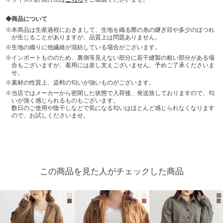
商品について
本商品は生産過程におきまして、生地を織る際の糸の継ぎ目や多少のほつれ
が生じることがありますが、品質上は問題ありません。
生地の織りに他繊維が混紡している場合がございます。
インポートもののため、裏側等見えない部分に若干縫製の粗い部分がある場
合もございますが、着用には差し支えございません。予めご了承くださいま
せ。
素材の性質上、染料の匂いが強いものがございます。
当店ではメーカーから密閉した状態で入荷後、発送致しておりますので、匂
いが強く感じられるものもございます。
数日のご使用や陰干しなどで気になる匂いはほとんど感じられなくなります
ので、お試しくださいませ。
この商品を見た人がチェックした商品