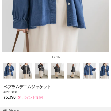
1
/
16
ペプラムデニムジャケット
a0z113030
¥
5,390
54
ポイント獲得
05ブラック