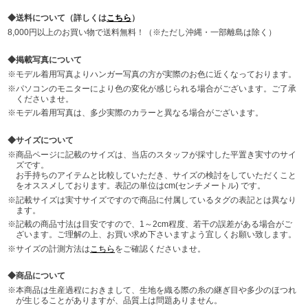
送料について（詳しくは
こちら
）
8,000円以上のお買い物で送料無料！（※ただし沖縄・一部離島は除く）
掲載写真について
モデル着用写真よりハンガー写真の方が実際のお色に近くなっております。
パソコンのモニターにより色の変化が感じられる場合がございます。ご了承
くださいませ。
モデル着用写真は、多少実際のカラーと異なる場合がございます。
サイズについて
商品ページに記載のサイズは、当店のスタッフが採寸した平置き実寸のサイ
ズです。
お手持ちのアイテムと比較していただき、サイズの検討をしていただくこと
をオススメしております。表記の単位はcm(センチメートル) です。
記載サイズは実寸サイズですので商品に付属しているタグの表記とは異なり
ます。
記載の商品寸法は目安ですので、1～2cm程度、若干の誤差がある場合がご
ざいます。ご理解の上、お買い求め下さいますよう宜しくお願い致します。
サイズの計測方法は
こちら
をご確認くださいませ。
商品について
本商品は生産過程におきまして、生地を織る際の糸の継ぎ目や多少のほつれ
が生じることがありますが、品質上は問題ありません。