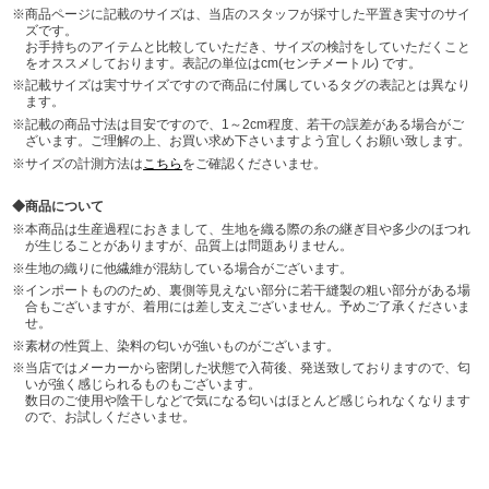
商品ページに記載のサイズは、当店のスタッフが採寸した平置き実寸のサイ
ズです。
お手持ちのアイテムと比較していただき、サイズの検討をしていただくこと
をオススメしております。表記の単位はcm(センチメートル) です。
記載サイズは実寸サイズですので商品に付属しているタグの表記とは異なり
ます。
記載の商品寸法は目安ですので、1～2cm程度、若干の誤差がある場合がご
ざいます。ご理解の上、お買い求め下さいますよう宜しくお願い致します。
サイズの計測方法は
こちら
をご確認くださいませ。
商品について
本商品は生産過程におきまして、生地を織る際の糸の継ぎ目や多少のほつれ
が生じることがありますが、品質上は問題ありません。
生地の織りに他繊維が混紡している場合がございます。
インポートもののため、裏側等見えない部分に若干縫製の粗い部分がある場
合もございますが、着用には差し支えございません。予めご了承くださいま
せ。
素材の性質上、染料の匂いが強いものがございます。
当店ではメーカーから密閉した状態で入荷後、発送致しておりますので、匂
いが強く感じられるものもございます。
数日のご使用や陰干しなどで気になる匂いはほとんど感じられなくなります
ので、お試しくださいませ。