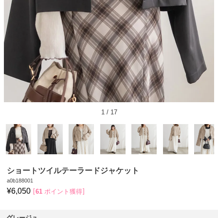
1
/
17
ショートツイルテーラードジャケット
a0b188001
¥
6,050
61
ポイント獲得
グレージュ