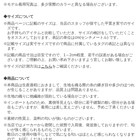
モデル着用写真は、多少実際のカラーと異なる場合がございます。
サイズについて
商品ページに記載のサイズは、当店のスタッフが採寸した平置き実寸のサイ
ズです。
お手持ちのアイテムと比較していただき、サイズの検討をしていただくこと
をオススメしております。表記の単位はcm(センチメートル) です。
記載サイズは実寸サイズですので商品に付属しているタグの表記とは異なり
ます。
記載の商品寸法は目安ですので、1～2cm程度、若干の誤差がある場合がご
ざいます。ご理解の上、お買い求め下さいますよう宜しくお願い致します。
サイズの計測方法は
こちら
をご確認くださいませ。
商品について
本商品は生産過程におきまして、生地を織る際の糸の継ぎ目や多少のほつれ
が生じることがありますが、品質上は問題ありません。
生地の織りに他繊維が混紡している場合がございます。
インポートもののため、裏側等見えない部分に若干縫製の粗い部分がある場
合もございますが、着用には差し支えございません。予めご了承くださいま
せ。
素材の性質上、染料の匂いが強いものがございます。
当店ではメーカーから密閉した状態で入荷後、発送致しておりますので、匂
いが強く感じられるものもございます。
数日のご使用や陰干しなどで気になる匂いはほとんど感じられなくなります
ので、お試しくださいませ。