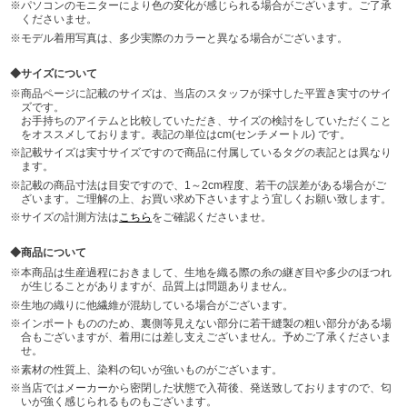
パソコンのモニターにより色の変化が感じられる場合がございます。ご了承
くださいませ。
モデル着用写真は、多少実際のカラーと異なる場合がございます。
サイズについて
商品ページに記載のサイズは、当店のスタッフが採寸した平置き実寸のサイ
ズです。
お手持ちのアイテムと比較していただき、サイズの検討をしていただくこと
をオススメしております。表記の単位はcm(センチメートル) です。
記載サイズは実寸サイズですので商品に付属しているタグの表記とは異なり
ます。
記載の商品寸法は目安ですので、1～2cm程度、若干の誤差がある場合がご
ざいます。ご理解の上、お買い求め下さいますよう宜しくお願い致します。
サイズの計測方法は
こちら
をご確認くださいませ。
商品について
本商品は生産過程におきまして、生地を織る際の糸の継ぎ目や多少のほつれ
が生じることがありますが、品質上は問題ありません。
生地の織りに他繊維が混紡している場合がございます。
インポートもののため、裏側等見えない部分に若干縫製の粗い部分がある場
合もございますが、着用には差し支えございません。予めご了承くださいま
せ。
素材の性質上、染料の匂いが強いものがございます。
当店ではメーカーから密閉した状態で入荷後、発送致しておりますので、匂
いが強く感じられるものもございます。