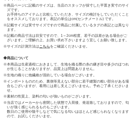
商品ページに記載のサイズは、当店のスタッフが採寸した平置き実寸のサイ
ズです。
お手持ちのアイテムと比較していただき、サイズの検討をしていただくこと
をオススメしております。表記の単位はcm(センチメートル) です。
記載サイズは実寸サイズですので商品に付属しているタグの表記とは異なり
ます。
記載の商品寸法は目安ですので、1～2cm程度、若干の誤差がある場合がご
ざいます。ご理解の上、お買い求め下さいますよう宜しくお願い致します。
サイズの計測方法は
こちら
をご確認くださいませ。
商品について
本商品は生産過程におきまして、生地を織る際の糸の継ぎ目や多少のほつれ
が生じることがありますが、品質上は問題ありません。
生地の織りに他繊維が混紡している場合がございます。
インポートもののため、裏側等見えない部分に若干縫製の粗い部分がある場
合もございますが、着用には差し支えございません。予めご了承くださいま
せ。
素材の性質上、染料の匂いが強いものがございます。
当店ではメーカーから密閉した状態で入荷後、発送致しておりますので、匂
いが強く感じられるものもございます。
数日のご使用や陰干しなどで気になる匂いはほとんど感じられなくなります
ので、お試しくださいませ。