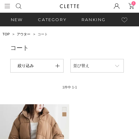
0
NEW
CATEGORY
RANKING
TOP
アウター
コート
コート
絞り込み
並び替え
1
件中
1
-
1