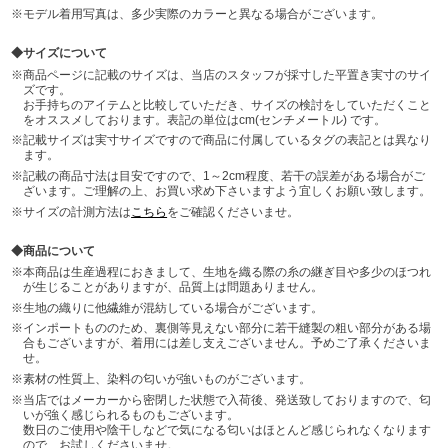
モデル着用写真は、多少実際のカラーと異なる場合がございます。
サイズについて
商品ページに記載のサイズは、当店のスタッフが採寸した平置き実寸のサイ
ズです。
お手持ちのアイテムと比較していただき、サイズの検討をしていただくこと
をオススメしております。表記の単位はcm(センチメートル) です。
記載サイズは実寸サイズですので商品に付属しているタグの表記とは異なり
ます。
記載の商品寸法は目安ですので、1～2cm程度、若干の誤差がある場合がご
ざいます。ご理解の上、お買い求め下さいますよう宜しくお願い致します。
サイズの計測方法は
こちら
をご確認くださいませ。
商品について
本商品は生産過程におきまして、生地を織る際の糸の継ぎ目や多少のほつれ
が生じることがありますが、品質上は問題ありません。
生地の織りに他繊維が混紡している場合がございます。
インポートもののため、裏側等見えない部分に若干縫製の粗い部分がある場
合もございますが、着用には差し支えございません。予めご了承くださいま
せ。
素材の性質上、染料の匂いが強いものがございます。
当店ではメーカーから密閉した状態で入荷後、発送致しておりますので、匂
いが強く感じられるものもございます。
数日のご使用や陰干しなどで気になる匂いはほとんど感じられなくなります
ので、お試しくださいませ。