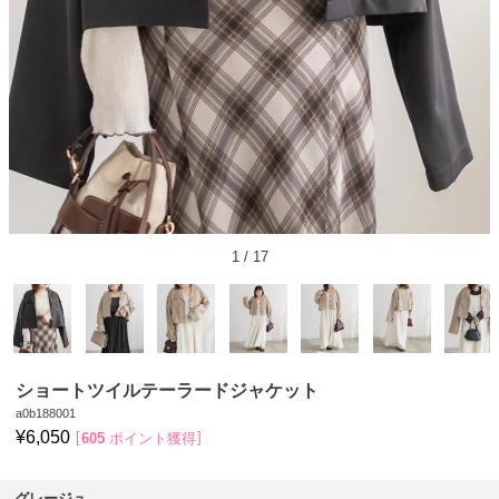
1
/
17
ショートツイルテーラードジャケット
a0b188001
¥
6,050
605
ポイント獲得
グレージュ