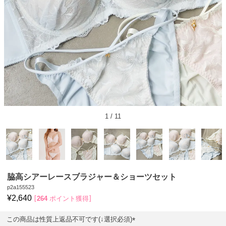
1
/
11
脇高シアーレースブラジャー＆ショーツセット
p2a155523
¥
2,640
264
ポイント獲得
この商品は性質上返品不可です(↓選択必須)