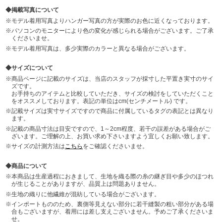
掲載写真について
モデル着用写真よりハンガー写真の方が実際のお色に近くなっております。
パソコンのモニターにより色の変化が感じられる場合がございます。ご了承
くださいませ。
モデル着用写真は、多少実際のカラーと異なる場合がございます。
サイズについて
商品ページに記載のサイズは、当店のスタッフが採寸した平置き実寸のサイ
ズです。
お手持ちのアイテムと比較していただき、サイズの検討をしていただくこと
をオススメしております。表記の単位はcm(センチメートル) です。
記載サイズは実寸サイズですので商品に付属しているタグの表記とは異なり
ます。
記載の商品寸法は目安ですので、1～2cm程度、若干の誤差がある場合がご
ざいます。ご理解の上、お買い求め下さいますよう宜しくお願い致します。
サイズの計測方法は
こちら
をご確認くださいませ。
商品について
本商品は生産過程におきまして、生地を織る際の糸の継ぎ目や多少のほつれ
が生じることがありますが、品質上は問題ありません。
生地の織りに他繊維が混紡している場合がございます。
インポートもののため、裏側等見えない部分に若干縫製の粗い部分がある場
合もございますが、着用には差し支えございません。予めご了承くださいま
せ。