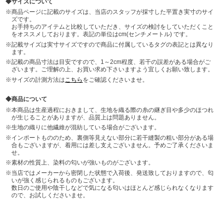
サイズについて
商品ページに記載のサイズは、当店のスタッフが採寸した平置き実寸のサイ
ズです。
お手持ちのアイテムと比較していただき、サイズの検討をしていただくこと
をオススメしております。表記の単位はcm(センチメートル) です。
記載サイズは実寸サイズですので商品に付属しているタグの表記とは異なり
ます。
記載の商品寸法は目安ですので、1～2cm程度、若干の誤差がある場合がご
ざいます。ご理解の上、お買い求め下さいますよう宜しくお願い致します。
サイズの計測方法は
こちら
をご確認くださいませ。
商品について
本商品は生産過程におきまして、生地を織る際の糸の継ぎ目や多少のほつれ
が生じることがありますが、品質上は問題ありません。
生地の織りに他繊維が混紡している場合がございます。
インポートもののため、裏側等見えない部分に若干縫製の粗い部分がある場
合もございますが、着用には差し支えございません。予めご了承くださいま
せ。
素材の性質上、染料の匂いが強いものがございます。
当店ではメーカーから密閉した状態で入荷後、発送致しておりますので、匂
いが強く感じられるものもございます。
数日のご使用や陰干しなどで気になる匂いはほとんど感じられなくなります
ので、お試しくださいませ。