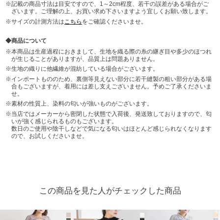
記載の商品寸法は目安ですので、1～2cm程度、若干の誤差がある場合がご
ざいます。ご理解の上、お買い求め下さいますよう宜しくお願い致します。
サイズの計測方法は
こちら
をご確認くださいませ。
商品について
本商品は生産過程におきまして、生地を織る際の糸の継ぎ目や多少のほつれ
が生じることがありますが、品質上は問題ありません。
生地の織りに他繊維が混紡している場合がございます。
インポートもののため、裏側等見えない部分に若干縫製の粗い部分がある場
合もございますが、着用には差し支えございません。予めご了承くださいま
せ。
素材の性質上、染料の匂いが強いものがございます。
当店ではメーカーから密閉した状態で入荷後、発送致しておりますので、匂
いが強く感じられるものもございます。
数日のご使用や陰干しなどで気になる匂いはほとんど感じられなくなります
ので、お試しくださいませ。
この商品を見た人がチェックした商品