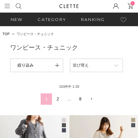
0
NEW
CATEGORY
RANKING
TOP
ワンピース・チュニック
ワンピース・チュニック
絞り込み
並び替え
153
件中
1
-
20
1
2
…
8