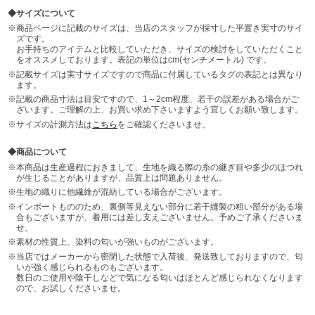
サイズについて
商品ページに記載のサイズは、当店のスタッフが採寸した平置き実寸のサイ
ズです。
お手持ちのアイテムと比較していただき、サイズの検討をしていただくこと
をオススメしております。表記の単位はcm(センチメートル) です。
記載サイズは実寸サイズですので商品に付属しているタグの表記とは異なり
ます。
記載の商品寸法は目安ですので、1～2cm程度、若干の誤差がある場合がご
ざいます。ご理解の上、お買い求め下さいますよう宜しくお願い致します。
サイズの計測方法は
こちら
をご確認くださいませ。
商品について
本商品は生産過程におきまして、生地を織る際の糸の継ぎ目や多少のほつれ
が生じることがありますが、品質上は問題ありません。
生地の織りに他繊維が混紡している場合がございます。
インポートもののため、裏側等見えない部分に若干縫製の粗い部分がある場
合もございますが、着用には差し支えございません。予めご了承くださいま
せ。
素材の性質上、染料の匂いが強いものがございます。
当店ではメーカーから密閉した状態で入荷後、発送致しておりますので、匂
いが強く感じられるものもございます。
数日のご使用や陰干しなどで気になる匂いはほとんど感じられなくなります
ので、お試しくださいませ。