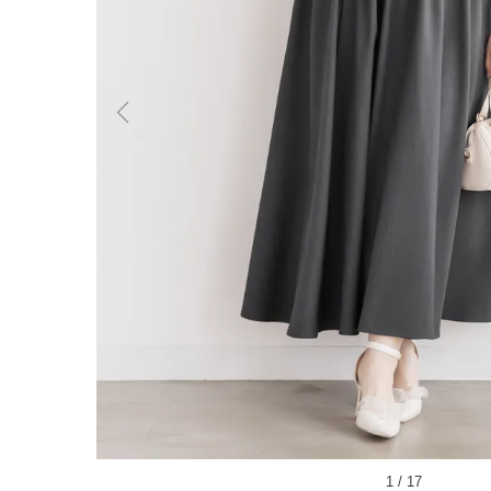
1
/
17