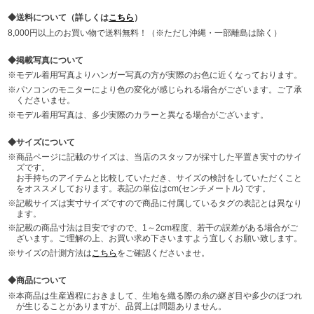
送料について（詳しくは
こちら
）
8,000円以上のお買い物で送料無料！（※ただし沖縄・一部離島は除く）
掲載写真について
モデル着用写真よりハンガー写真の方が実際のお色に近くなっております。
パソコンのモニターにより色の変化が感じられる場合がございます。ご了承
くださいませ。
モデル着用写真は、多少実際のカラーと異なる場合がございます。
サイズについて
商品ページに記載のサイズは、当店のスタッフが採寸した平置き実寸のサイ
ズです。
お手持ちのアイテムと比較していただき、サイズの検討をしていただくこと
をオススメしております。表記の単位はcm(センチメートル) です。
記載サイズは実寸サイズですので商品に付属しているタグの表記とは異なり
ます。
記載の商品寸法は目安ですので、1～2cm程度、若干の誤差がある場合がご
ざいます。ご理解の上、お買い求め下さいますよう宜しくお願い致します。
サイズの計測方法は
こちら
をご確認くださいませ。
商品について
本商品は生産過程におきまして、生地を織る際の糸の継ぎ目や多少のほつれ
が生じることがありますが、品質上は問題ありません。