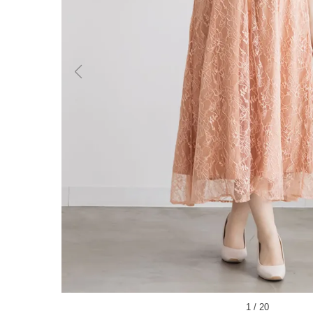
1
/
20