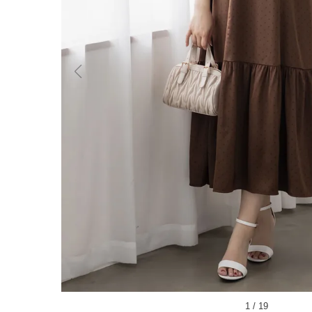
1
/
19