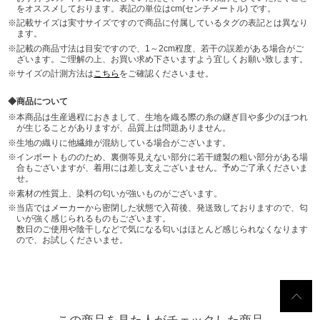
をオススメしております。表記の単位はcm(センチメートル) です。
記載サイズは実寸サイズですので商品に付属しているタグの表記とは異なり
ます。
記載の商品寸法は目安ですので、1～2cm程度、若干の誤差がある場合がご
ざいます。ご理解の上、お買い求め下さいますよう宜しくお願い致します。
サイズの計測方法は
こちら
をご確認くださいませ。
商品について
本商品は生産過程におきまして、生地を織る際の糸の継ぎ目や多少のほつれ
が生じることがありますが、品質上は問題ありません。
生地の織りに他繊維が混紡している場合がございます。
インポートもののため、裏側等見えない部分に若干縫製の粗い部分がある場
合もございますが、着用には差し支えございません。予めご了承くださいま
せ。
素材の性質上、染料の匂いが強いものがございます。
当店ではメーカーから密閉した状態で入荷後、発送致しておりますので、匂
いが強く感じられるものもございます。
数日のご使用や陰干しなどで気になる匂いはほとんど感じられなくなります
ので、お試しくださいませ。