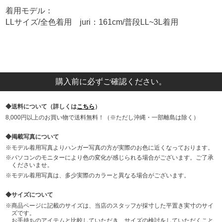
着用モデル：
LLサイズ/全色着用 juri：161cm/普段LL~3L着用
購入前に必ずご確認ください。
送料について（詳しくは
こちら
）
8,000円以上のお買い物で送料無料！（※ただし沖縄・一部離島は除く）
掲載写真について
モデル着用写真よりハンガー写真の方が実際のお色に近くなっております。
パソコンのモニターにより色の変化が感じられる場合がございます。ご了承
くださいませ。
モデル着用写真は、多少実際のカラーと異なる場合がございます。
サイズについて
商品ページに記載のサイズは、当店のスタッフが採寸した平置き実寸のサイ
ズです。
お手持ちのアイテムと比較していただき、サイズの検討をしていただくこと