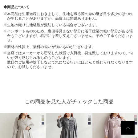
商品について
本商品は生産過程におきまして、生地を織る際の糸の継ぎ目や多少のほつれ
が生じることがありますが、品質上は問題ありません。
生地の織りに他繊維が混紡している場合がございます。
インポートもののため、裏側等見えない部分に若干縫製の粗い部分がある場
合もございますが、着用には差し支えございません。予めご了承くださいま
せ。
素材の性質上、染料の匂いが強いものがございます。
当店ではメーカーから密閉した状態で入荷後、発送致しておりますので、匂
いが強く感じられるものもございます。
数日のご使用や陰干しなどで気になる匂いはほとんど感じられなくなります
ので、お試しくださいませ。
この商品を見た人がチェックした商品