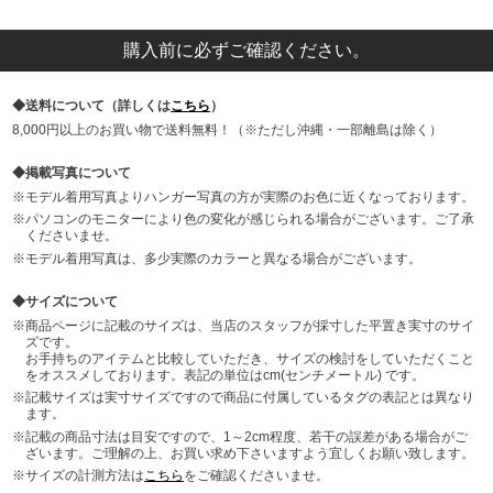
購入前に必ずご確認ください。
送料について（詳しくは
こちら
）
8,000円以上のお買い物で送料無料！（※ただし沖縄・一部離島は除く）
掲載写真について
モデル着用写真よりハンガー写真の方が実際のお色に近くなっております。
パソコンのモニターにより色の変化が感じられる場合がございます。ご了承
くださいませ。
モデル着用写真は、多少実際のカラーと異なる場合がございます。
サイズについて
商品ページに記載のサイズは、当店のスタッフが採寸した平置き実寸のサイ
ズです。
お手持ちのアイテムと比較していただき、サイズの検討をしていただくこと
をオススメしております。表記の単位はcm(センチメートル) です。
記載サイズは実寸サイズですので商品に付属しているタグの表記とは異なり
ます。
記載の商品寸法は目安ですので、1～2cm程度、若干の誤差がある場合がご
ざいます。ご理解の上、お買い求め下さいますよう宜しくお願い致します。
サイズの計測方法は
こちら
をご確認くださいませ。