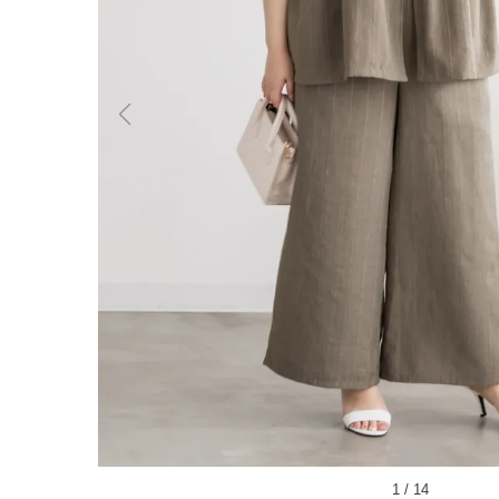
1
/
14