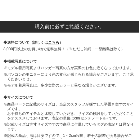
購入前に必ずご確認ください。
送料について（詳しくは
こちら
）
8,000円以上のお買い物で送料無料！（※ただし沖縄・一部離島は除く）
掲載写真について
モデル着用写真よりハンガー写真の方が実際のお色に近くなっております。
パソコンのモニターにより色の変化が感じられる場合がございます。ご了承
くださいませ。
モデル着用写真は、多少実際のカラーと異なる場合がございます。
サイズについて
商品ページに記載のサイズは、当店のスタッフが採寸した平置き実寸のサイ
ズです。
お手持ちのアイテムと比較していただき、サイズの検討をしていただくこと
をオススメしております。表記の単位はcm(センチメートル) です。
記載サイズは実寸サイズですので商品に付属しているタグの表記とは異なり
ます。
記載の商品寸法は目安ですので、1～2cm程度、若干の誤差がある場合がご