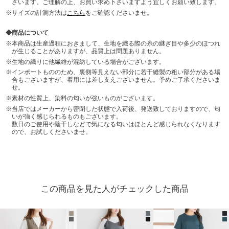
ざいます。ご理解の上、お買い求め下さいますよう宜しくお願い致します。
サイズの計測方法は
こちら
をご確認くださいませ。
商品について
本商品は生産過程におきまして、生地を織る際の糸の継ぎ目や多少のほつれ
が生じることがありますが、品質上は問題ありません。
生地の織りに他繊維が混紡している場合がございます。
インポートもののため、裏側等見えない部分に若干縫製の粗い部分がある場
合もございますが、着用には差し支えございません。予めご了承くださいま
せ。
素材の性質上、染料の匂いが強いものがございます。
当店ではメーカーから密閉した状態で入荷後、発送致しておりますので、匂
いが強く感じられるものもございます。
数日のご使用や陰干しなどで気になる匂いはほとんど感じられなくなります
ので、お試しくださいませ。
この商品を見た人がチェックした商品