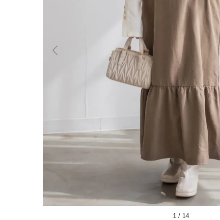
1
/
14