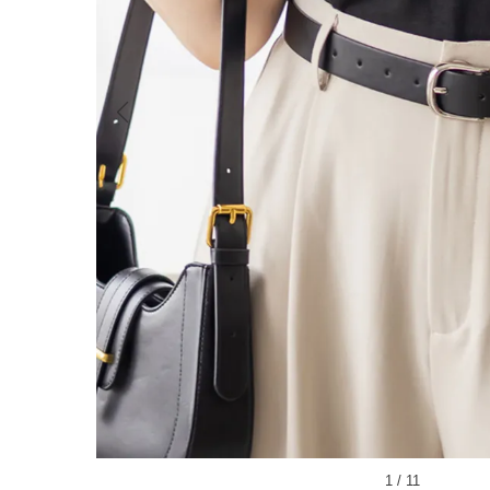
1
/
11