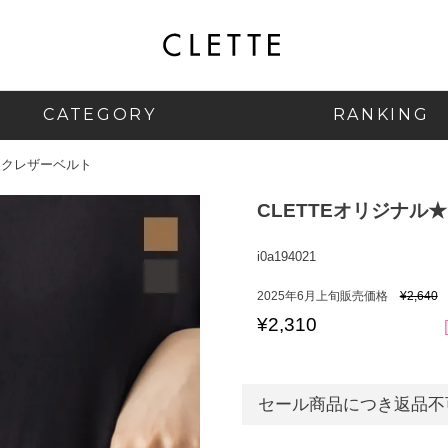
CATEGORY
RANKING
イクレザーベルト
CLETTEオリジナル
i0a194021
2025年6月上旬販売価格
¥
2,640
¥
2,310
セール商品につき返品不可