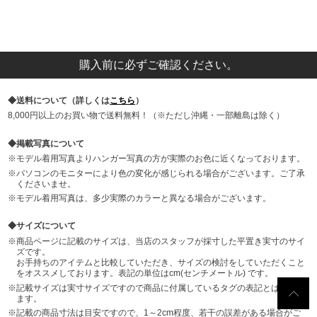
購入前に必ずご確認ください。
送料について（詳しくは
こちら
）
8,000円以上のお買い物で送料無料！（※ただし沖縄・一部離島は除く）
掲載写真について
モデル着用写真よりハンガー写真の方が実際のお色に近くなっております。
パソコンのモニターにより色の変化が感じられる場合がございます。ご了承
くださいませ。
モデル着用写真は、多少実際のカラーと異なる場合がございます。
サイズについて
商品ページに記載のサイズは、当店のスタッフが採寸した平置き実寸のサイ
ズです。
お手持ちのアイテムと比較していただき、サイズの検討をしていただくこと
をオススメしております。表記の単位はcm(センチメートル) です。
記載サイズは実寸サイズですので商品に付属しているタグの表記とは異なり
ます。
記載の商品寸法は目安ですので、1～2cm程度、若干の誤差がある場合がご