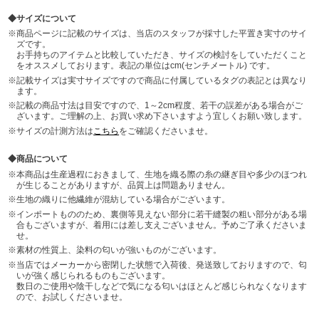
サイズについて
商品ページに記載のサイズは、当店のスタッフが採寸した平置き実寸のサイ
ズです。
お手持ちのアイテムと比較していただき、サイズの検討をしていただくこと
をオススメしております。表記の単位はcm(センチメートル) です。
記載サイズは実寸サイズですので商品に付属しているタグの表記とは異なり
ます。
記載の商品寸法は目安ですので、1～2cm程度、若干の誤差がある場合がご
ざいます。ご理解の上、お買い求め下さいますよう宜しくお願い致します。
サイズの計測方法は
こちら
をご確認くださいませ。
商品について
本商品は生産過程におきまして、生地を織る際の糸の継ぎ目や多少のほつれ
が生じることがありますが、品質上は問題ありません。
生地の織りに他繊維が混紡している場合がございます。
インポートもののため、裏側等見えない部分に若干縫製の粗い部分がある場
合もございますが、着用には差し支えございません。予めご了承くださいま
せ。
素材の性質上、染料の匂いが強いものがございます。
当店ではメーカーから密閉した状態で入荷後、発送致しておりますので、匂
いが強く感じられるものもございます。
数日のご使用や陰干しなどで気になる匂いはほとんど感じられなくなります
ので、お試しくださいませ。