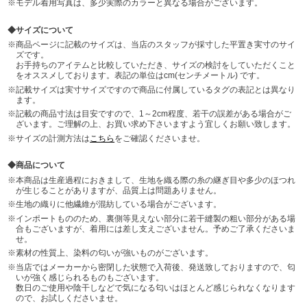
モデル着用写真は、多少実際のカラーと異なる場合がございます。
サイズについて
商品ページに記載のサイズは、当店のスタッフが採寸した平置き実寸のサイ
ズです。
お手持ちのアイテムと比較していただき、サイズの検討をしていただくこと
をオススメしております。表記の単位はcm(センチメートル) です。
記載サイズは実寸サイズですので商品に付属しているタグの表記とは異なり
ます。
記載の商品寸法は目安ですので、1～2cm程度、若干の誤差がある場合がご
ざいます。ご理解の上、お買い求め下さいますよう宜しくお願い致します。
サイズの計測方法は
こちら
をご確認くださいませ。
商品について
本商品は生産過程におきまして、生地を織る際の糸の継ぎ目や多少のほつれ
が生じることがありますが、品質上は問題ありません。
生地の織りに他繊維が混紡している場合がございます。
インポートもののため、裏側等見えない部分に若干縫製の粗い部分がある場
合もございますが、着用には差し支えございません。予めご了承くださいま
せ。
素材の性質上、染料の匂いが強いものがございます。
当店ではメーカーから密閉した状態で入荷後、発送致しておりますので、匂
いが強く感じられるものもございます。
数日のご使用や陰干しなどで気になる匂いはほとんど感じられなくなります
ので、お試しくださいませ。