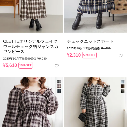
CLETTEオリジナルフェイク
チェックニットスカート
ウールチェック柄ジャンスカ
2025年10月下旬販売価格
¥
4,620
ワンピース
¥
2,310
50%OFF
2025年10月下旬販売価格
¥
6,930
¥
5,610
19%OFF