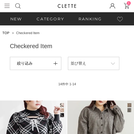
0
NEW
CATEGORY
RANKING
TOP
Checkered Item
Checkered Item
絞り込み
並び替え
14
件中
1
-
14