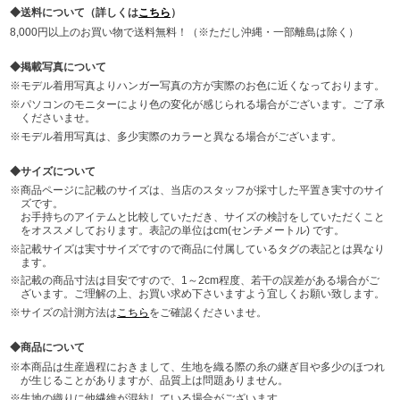
送料について（詳しくは
こちら
）
8,000円以上のお買い物で送料無料！（※ただし沖縄・一部離島は除く）
掲載写真について
モデル着用写真よりハンガー写真の方が実際のお色に近くなっております。
パソコンのモニターにより色の変化が感じられる場合がございます。ご了承
くださいませ。
モデル着用写真は、多少実際のカラーと異なる場合がございます。
サイズについて
商品ページに記載のサイズは、当店のスタッフが採寸した平置き実寸のサイ
ズです。
お手持ちのアイテムと比較していただき、サイズの検討をしていただくこと
をオススメしております。表記の単位はcm(センチメートル) です。
記載サイズは実寸サイズですので商品に付属しているタグの表記とは異なり
ます。
記載の商品寸法は目安ですので、1～2cm程度、若干の誤差がある場合がご
ざいます。ご理解の上、お買い求め下さいますよう宜しくお願い致します。
サイズの計測方法は
こちら
をご確認くださいませ。
商品について
本商品は生産過程におきまして、生地を織る際の糸の継ぎ目や多少のほつれ
が生じることがありますが、品質上は問題ありません。
生地の織りに他繊維が混紡している場合がございます。