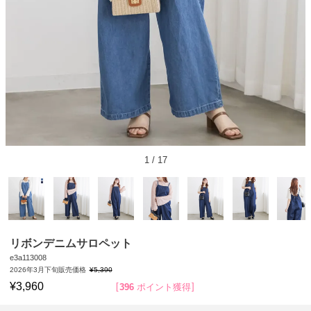
1
/
17
リボンデニムサロペット
e3a113008
2026年3月下旬販売価格
¥
5,390
¥
3,960
396
ポイント獲得