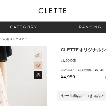
CATEGORY
RANKING
シアー花柄ロングスカート
CLETTEオリジナル
e1z204005
2026年4月下旬販売価格
¥
5,940
¥
4,950
セール商品につき返品不可