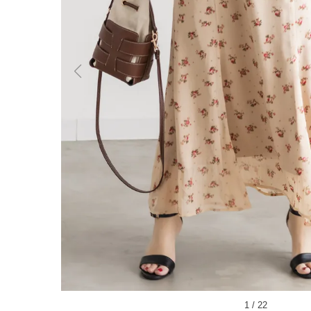
1
/
22