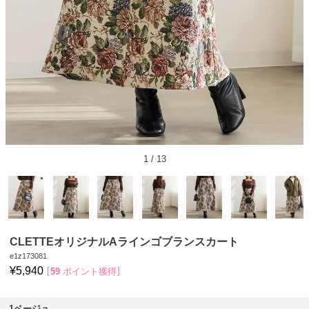
1
/
13
CLETTEオリジナルAラインゴブランスカート
e1z173081
¥
5,940
59
ポイント獲得
1ベージュ