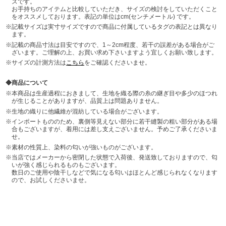
ズです。
お手持ちのアイテムと比較していただき、サイズの検討をしていただくこと
をオススメしております。表記の単位はcm(センチメートル) です。
記載サイズは実寸サイズですので商品に付属しているタグの表記とは異なり
ます。
記載の商品寸法は目安ですので、1～2cm程度、若干の誤差がある場合がご
ざいます。ご理解の上、お買い求め下さいますよう宜しくお願い致します。
サイズの計測方法は
こちら
をご確認くださいませ。
商品について
本商品は生産過程におきまして、生地を織る際の糸の継ぎ目や多少のほつれ
が生じることがありますが、品質上は問題ありません。
生地の織りに他繊維が混紡している場合がございます。
インポートもののため、裏側等見えない部分に若干縫製の粗い部分がある場
合もございますが、着用には差し支えございません。予めご了承くださいま
せ。
素材の性質上、染料の匂いが強いものがございます。
当店ではメーカーから密閉した状態で入荷後、発送致しておりますので、匂
いが強く感じられるものもございます。
数日のご使用や陰干しなどで気になる匂いはほとんど感じられなくなります
ので、お試しくださいませ。