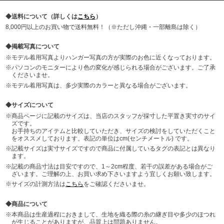
送料について（詳しくは
こちら
）
8,000円以上のお買い物で送料無料！（※ただし沖縄・一部離島は除く）
掲載写真について
モデル着用写真よりハンガー写真の方が実際のお色に近くなっております。
パソコンのモニターにより色の変化が感じられる場合がございます。ご了承
くださいませ。
モデル着用写真は、多少実際のカラーと異なる場合がございます。
サイズについて
商品ページに記載のサイズは、当店のスタッフが採寸した平置き実寸のサイ
ズです。
お手持ちのアイテムと比較していただき、サイズの検討をしていただくこと
をオススメしております。表記の単位はcm(センチメートル) です。
記載サイズは実寸サイズですので商品に付属しているタグの表記とは異なり
ます。
記載の商品寸法は目安ですので、1～2cm程度、若干の誤差がある場合がご
ざいます。ご理解の上、お買い求め下さいますよう宜しくお願い致します。
サイズの計測方法は
こちら
をご確認くださいませ。
商品について
本商品は生産過程におきまして、生地を織る際の糸の継ぎ目や多少のほつれ
が生じることがありますが、品質上は問題ありません。