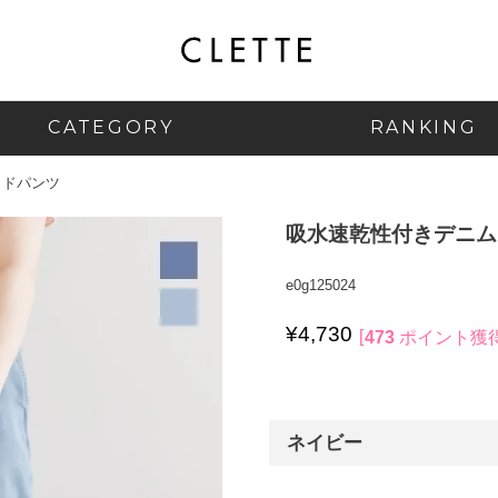
CATEGORY
RANKING
イドパンツ
吸水速乾性付きデニム
e0g125024
¥
4,730
473
ポイント獲
ネイビー