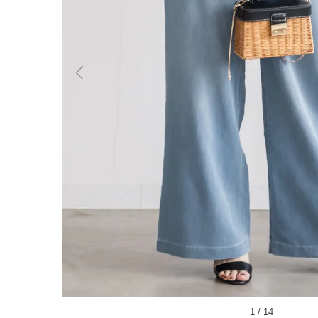
1
/
14