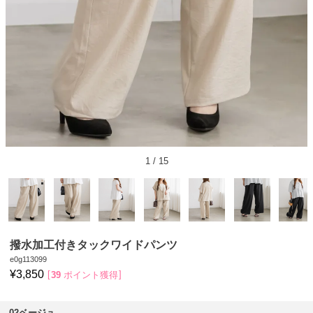
1
/
15
撥水加工付きタックワイドパンツ
e0g113099
¥
3,850
39
ポイント獲得
02ベージュ