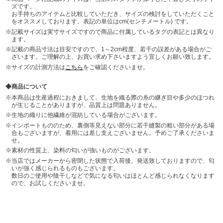
ズです。
お手持ちのアイテムと比較していただき、サイズの検討をしていただくこと
をオススメしております。表記の単位はcm(センチメートル) です。
記載サイズは実寸サイズですので商品に付属しているタグの表記とは異なり
ます。
記載の商品寸法は目安ですので、1～2cm程度、若干の誤差がある場合がご
ざいます。ご理解の上、お買い求め下さいますよう宜しくお願い致します。
サイズの計測方法は
こちら
をご確認くださいませ。
商品について
本商品は生産過程におきまして、生地を織る際の糸の継ぎ目や多少のほつれ
が生じることがありますが、品質上は問題ありません。
生地の織りに他繊維が混紡している場合がございます。
インポートもののため、裏側等見えない部分に若干縫製の粗い部分がある場
合もございますが、着用には差し支えございません。予めご了承くださいま
せ。
素材の性質上、染料の匂いが強いものがございます。
当店ではメーカーから密閉した状態で入荷後、発送致しておりますので、匂
いが強く感じられるものもございます。
数日のご使用や陰干しなどで気になる匂いはほとんど感じられなくなります
ので、お試しくださいませ。