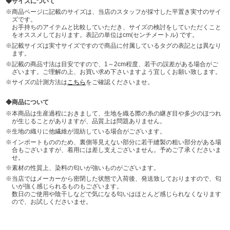
サイズについて
商品ページに記載のサイズは、当店のスタッフが採寸した平置き実寸のサイ
ズです。
お手持ちのアイテムと比較していただき、サイズの検討をしていただくこと
をオススメしております。表記の単位はcm(センチメートル) です。
記載サイズは実寸サイズですので商品に付属しているタグの表記とは異なり
ます。
記載の商品寸法は目安ですので、1～2cm程度、若干の誤差がある場合がご
ざいます。ご理解の上、お買い求め下さいますよう宜しくお願い致します。
サイズの計測方法は
こちら
をご確認くださいませ。
商品について
本商品は生産過程におきまして、生地を織る際の糸の継ぎ目や多少のほつれ
が生じることがありますが、品質上は問題ありません。
生地の織りに他繊維が混紡している場合がございます。
インポートもののため、裏側等見えない部分に若干縫製の粗い部分がある場
合もございますが、着用には差し支えございません。予めご了承くださいま
せ。
素材の性質上、染料の匂いが強いものがございます。
当店ではメーカーから密閉した状態で入荷後、発送致しておりますので、匂
いが強く感じられるものもございます。
数日のご使用や陰干しなどで気になる匂いはほとんど感じられなくなります
ので、お試しくださいませ。