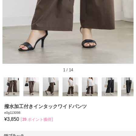
1
/
14
撥水加工付きインタックワイドパンツ
e0g113098
¥
3,850
39
ポイント獲得
05ブラック