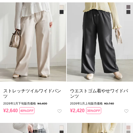
ストレッチツイルワイドパン
ウエストゴム着やせワイドパ
ツ
ンツ
2026年1月下旬販売価格
¥
4,400
2026年1月上旬販売価格
¥
3,740
¥
2,640
¥
2,420
40%OFF
35%OFF