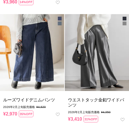
¥
3,960
14%OFF
ルーズワイドデニムパンツ
ウエストタック金釦ワイドパ
ンツ
2026年2月上旬販売価格
¥
4,620
2026年2月上旬販売価格
¥
4,950
¥
2,970
35%OFF
¥
3,410
31%OFF