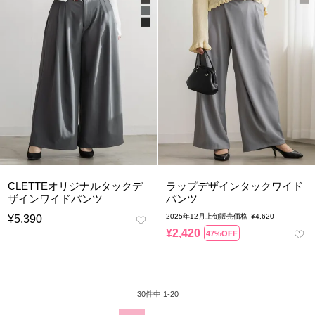
CLETTEオリジナルタックデ
ラップデザインタックワイド
ザインワイドパンツ
パンツ
2025年12月上旬販売価格
¥
4,620
¥
5,390
¥
2,420
47%OFF
30
件中
1
-
20