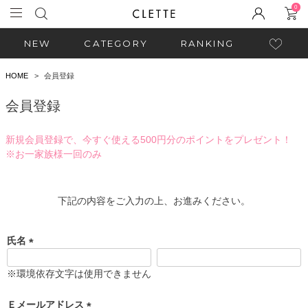
0
NEW
CATEGORY
RANKING
HOME
会員登録
会員登録
新規会員登録で、今すぐ使える500円分のポイントをプレゼント！
※お一家族様一回のみ
下記の内容をご入力の上、お進みください。
氏名
(
必
※環境依存文字は使用できません
須
)
Ｅメールアドレス