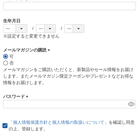
(
必
須
生年月日
)
※設定すると変更できません
メールマガジンの購読
可
(
否
必
メールマガジンをご購読いただくと、新製品やセール情報をお届け
須
します。またメールマガジン限定クーポンやプレゼントなどお得な
)
情報をお届けします。
パスワード
(
必
須
「個人情報保護方針と個人情報の取扱いについて」
を確認し同意
)
の上、登録します。