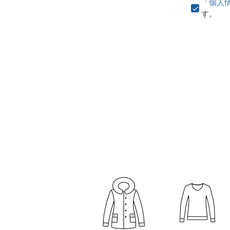
「個人
す。