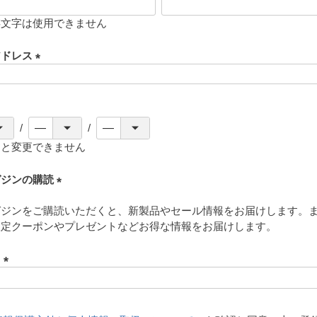
存文字は使用できません
アドレス
(
必
須
)
ると変更できません
ガジンの購読
(
ガジンをご購読いただくと、新製品やセール情報をお届けします。
必
限定クーポンやプレゼントなどお得な情報をお届けします。
須
)
ド
(
必
須