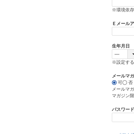
(
必
※環境依
須
)
Ｅメール
生年月日
※設定す
メールマ
可
否
メールマ
マガジン
パスワー