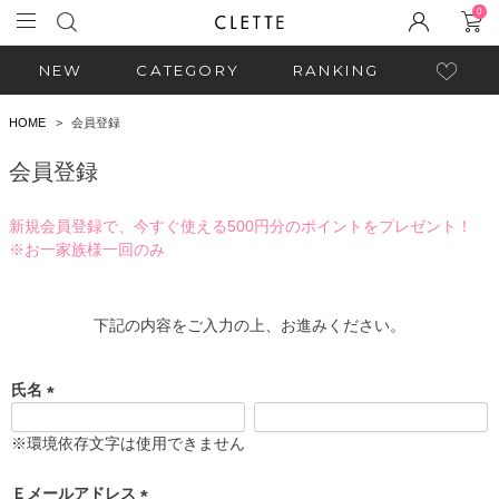
0
NEW
CATEGORY
RANKING
HOME
会員登録
会員登録
新規会員登録で、今すぐ使える500円分のポイントをプレゼント！
※お一家族様一回のみ
下記の内容をご入力の上、お進みください。
氏名
(
必
※環境依存文字は使用できません
須
)
Ｅメールアドレス