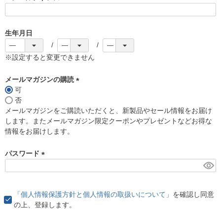
(
必
須
生年月日
)
※設定すると変更できません
メールマガジンの購読
可
(
否
必
メールマガジンをご購読いただくと、新製品やセール情報をお届け
須
します。またメールマガジン限定クーポンやプレゼントなどお得な
)
情報をお届けします。
パスワード
(
必
須
「個人情報保護方針と個人情報の取扱いについて」
を確認し同意
)
の上、登録します。