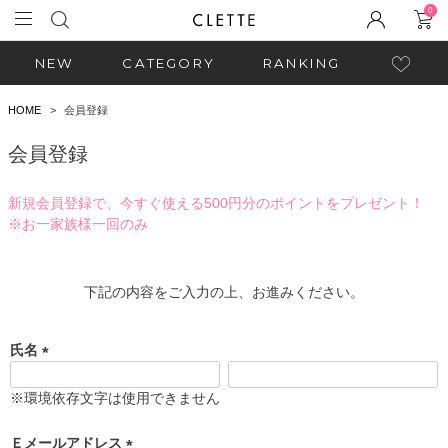
0
NEW
CATEGORY
RANKING
HOME
会員登録
会員登録
新規会員登録で、今すぐ使える500円分のポイントをプレゼント！
※お一家族様一回のみ
下記の内容をご入力の上、お進みください。
氏名
(
必
※環境依存文字は使用できません
須
)
Ｅメールアドレス