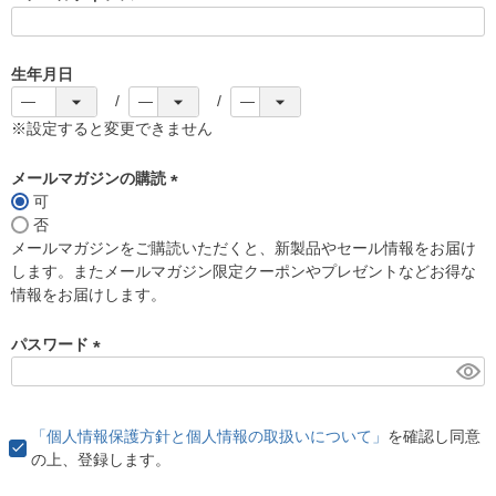
(
必
須
生年月日
)
※設定すると変更できません
メールマガジンの購読
可
(
否
必
メールマガジンをご購読いただくと、新製品やセール情報をお届け
須
します。またメールマガジン限定クーポンやプレゼントなどお得な
)
情報をお届けします。
パスワード
(
必
須
「個人情報保護方針と個人情報の取扱いについて」
を確認し同意
)
の上、登録します。