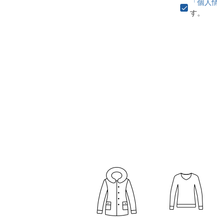
「個人
す。