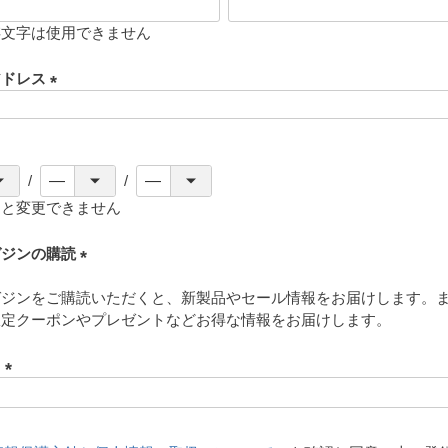
存文字は使用できません
アドレス
(
必
須
)
ると変更できません
ガジンの購読
(
ガジンをご購読いただくと、新製品やセール情報をお届けします。
必
限定クーポンやプレゼントなどお得な情報をお届けします。
須
)
ド
(
必
須