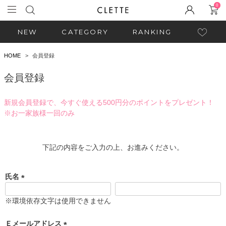
0
NEW
CATEGORY
RANKING
HOME
会員登録
会員登録
新規会員登録で、今すぐ使える500円分のポイントをプレゼント！
※お一家族様一回のみ
下記の内容をご入力の上、お進みください。
氏名
(
必
※環境依存文字は使用できません
須
)
Ｅメールアドレス