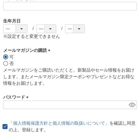
(
必
須
生年月日
)
※設定すると変更できません
メールマガジンの購読
可
(
否
必
メールマガジンをご購読いただくと、新製品やセール情報をお届け
須
します。またメールマガジン限定クーポンやプレゼントなどお得な
)
情報をお届けします。
パスワード
(
必
須
「個人情報保護方針と個人情報の取扱いについて」
を確認し同意
)
の上、登録します。