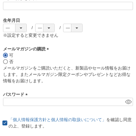
(
必
須
生年月日
)
※設定すると変更できません
メールマガジンの購読
可
(
否
必
メールマガジンをご購読いただくと、新製品やセール情報をお届け
須
します。またメールマガジン限定クーポンやプレゼントなどお得な
)
情報をお届けします。
パスワード
(
必
須
「個人情報保護方針と個人情報の取扱いについて」
を確認し同意
)
の上、登録します。