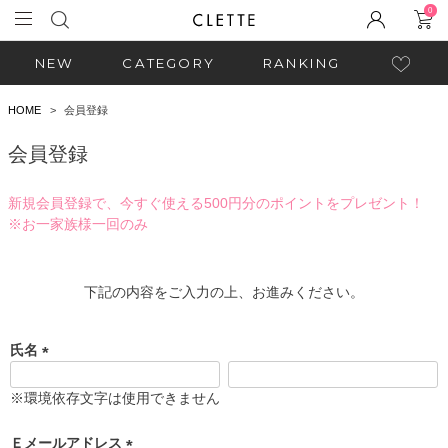
0
NEW
CATEGORY
RANKING
HOME
会員登録
会員登録
新規会員登録で、今すぐ使える500円分のポイントをプレゼント！
※お一家族様一回のみ
下記の内容をご入力の上、お進みください。
氏名
(
必
※環境依存文字は使用できません
須
)
Ｅメールアドレス